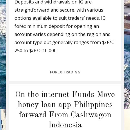
Deposits and withdrawals on IG are
straightforward and secure, with various
options available to suit traders’ needs. IG
forex minimum deposit for opening an
account varies depending on the region and
account type but generally ranges from $/£/€
250 to $/£/€ 10,000.
CATEGORIES
FOREX TRADING
On the internet Funds Move
honey loan app Philippines
forward From Cashwagon
Indonesia