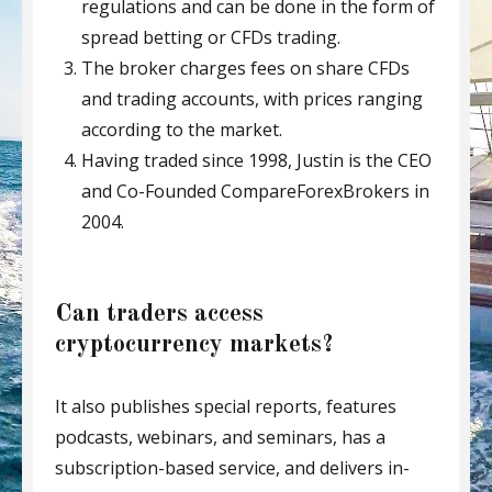
regulations and can be done in the form of
spread betting or CFDs trading.
The broker charges fees on share CFDs
and trading accounts, with prices ranging
according to the market.
Having traded since 1998, Justin is the CEO
and Co-Founded CompareForexBrokers in
2004.
Can traders access
cryptocurrency markets?
It also publishes special reports, features
podcasts, webinars, and seminars, has a
subscription-based service, and delivers in-