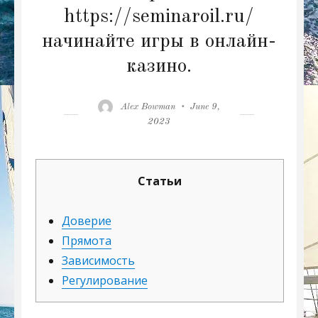
https://seminaroil.ru/
начинайте игры в онлайн-
казино.
Author
Posted
Alex Bowman
June 9,
on
2023
Статьи
Доверие
Прямота
Зависимость
Регулирование