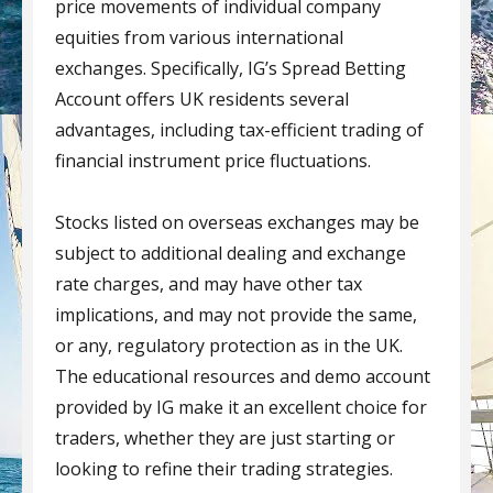
price movements of individual company
equities from various international
exchanges. Specifically, IG’s Spread Betting
Account offers UK residents several
advantages, including tax-efficient trading of
financial instrument price fluctuations.
Stocks listed on overseas exchanges may be
subject to additional dealing and exchange
rate charges, and may have other tax
implications, and may not provide the same,
or any, regulatory protection as in the UK.
The educational resources and demo account
provided by IG make it an excellent choice for
traders, whether they are just starting or
looking to refine their trading strategies.