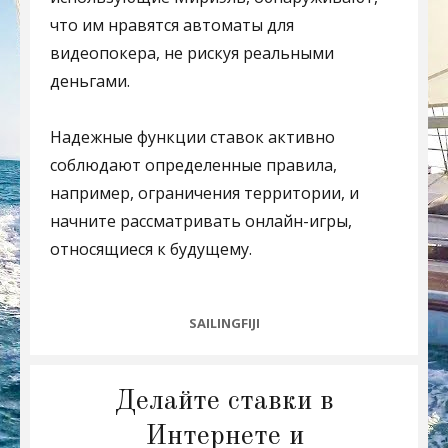
что им нравятся автоматы для
видеопокера, не рискуя реальными
деньгами.
Надежные функции ставок активно
соблюдают определенные правила,
например, ограничения территории, и
начните рассматривать онлайн-игры,
относящиеся к будущему.
CATEGORIES
SAILINGFIJI
Делайте ставки в
Интернете и