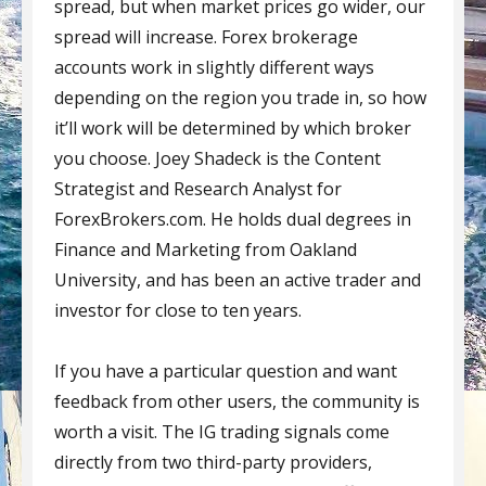
spread, but when market prices go wider, our
spread will increase. Forex brokerage
accounts work in slightly different ways
depending on the region you trade in, so how
it’ll work will be determined by which broker
you choose. Joey Shadeck is the Content
Strategist and Research Analyst for
ForexBrokers.com. He holds dual degrees in
Finance and Marketing from Oakland
University, and has been an active trader and
investor for close to ten years.
If you have a particular question and want
feedback from other users, the community is
worth a visit. The IG trading signals come
directly from two third-party providers,