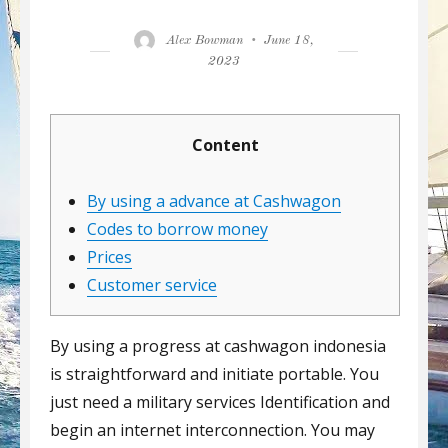
Author
Posted
Alex Bowman
June 18,
on
2023
Content
By using a advance at Cashwagon
Codes to borrow money
Prices
Customer service
By using a progress at cashwagon indonesia
is straightforward and initiate portable. You
just need a military services Identification and
begin an internet interconnection. You may