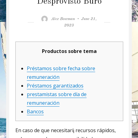
Desprovisto Buró
Author
Posted
Alex Bowman
June 21,
on
2023
Productos sobre tema
Préstamos sobre fecha sobre
remuneración
Préstamos garantizados
prestamistas sobre día de
remuneración
Bancos
En caso de que necesitarí¡ recursos rápidos,