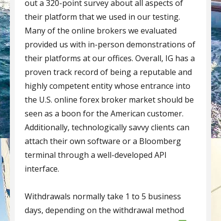
out a 320-point survey about all aspects of
their platform that we used in our testing.
Many of the online brokers we evaluated
provided us with in-person demonstrations of
their platforms at our offices. Overall, IG has a
proven track record of being a reputable and
highly competent entity whose entrance into
the U.S. online forex broker market should be
seen as a boon for the American customer.
Additionally, technologically savvy clients can
attach their own software or a Bloomberg
terminal through a well­-developed API
interface.
Withdrawals normally take 1 to 5 business
days, depending on the withdrawal method