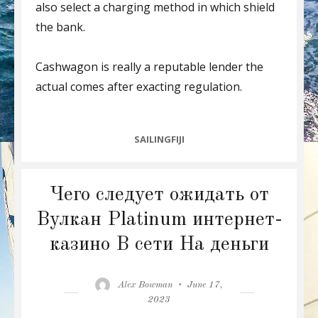
also select a charging method in which shield
the bank.
Cashwagon is really a reputable lender the
actual comes after exacting regulation.
CATEGORIES
SAILINGFIJI
Чего следует ожидать от
Вулкан Platinum интернет-
казино В сети На деньги
Author
Posted
Alex Bowman
June 17,
on
2023