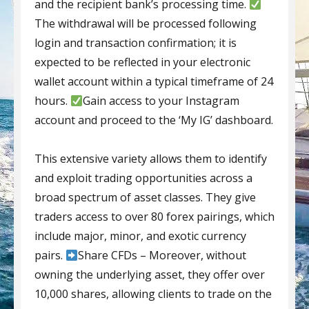
and the recipient bank’s processing time.
The withdrawal will be processed following
login and transaction confirmation; it is
expected to be reflected in your electronic
wallet account within a typical timeframe of 24
hours.
Gain access to your Instagram
account and proceed to the ‘My IG’ dashboard.
This extensive variety allows them to identify
and exploit trading opportunities across a
broad spectrum of asset classes. They give
traders access to over 80 forex pairings, which
include major, minor, and exotic currency
pairs.
Share CFDs – Moreover, without
owning the underlying asset, they offer over
10,000 shares, allowing clients to trade on the