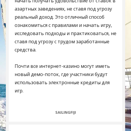
начать получать удовольствие от ставок в
азартных заведениях, не ставя под угрозу
реальный доход. Это отличный способ
ознакомиться с правилами и начать игру,
исследовать подходы и практиковаться, не
ставя под угрозу с трудом заработанные
средства.
Почти все интернет-казино могут иметь
новый демо-поток, где участники будут
использовать электронные кредиты для
игр.
CATEGORIES
SAILINGFIJI