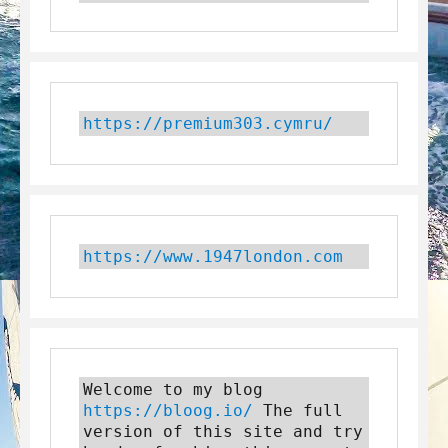
https://premium303.cymru/
https://www.1947london.com
Welcome to my blog 
https://bloog.io/
 The full 
version of this site and try 