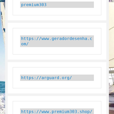
premium303
https://www.geradordesenha.c
om/
https://arguard.org/
https://www.premium303.shop/