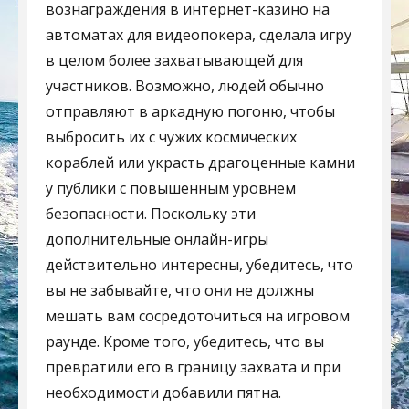
вознаграждения в интернет-казино на
автоматах для видеопокера, сделала игру
в целом более захватывающей для
участников. Возможно, людей обычно
отправляют в аркадную погоню, чтобы
выбросить их с чужих космических
кораблей или украсть драгоценные камни
у публики с повышенным уровнем
безопасности. Поскольку эти
дополнительные онлайн-игры
действительно интересны, убедитесь, что
вы не забывайте, что они не должны
мешать вам сосредоточиться на игровом
раунде. Кроме того, убедитесь, что вы
превратили его в границу захвата и при
необходимости добавили пятна.