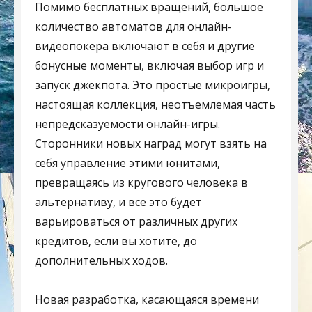
Помимо бесплатных вращений, большое
количество автоматов для онлайн-
видеопокера включают в себя и другие
бонусные моменты, включая выбор игр и
запуск джекпота. Это простые микроигры,
настоящая коллекция, неотъемлемая часть
непредсказуемости онлайн-игры.
Сторонники новых наград могут взять на
себя управление этими юнитами,
превращаясь из кругового человека в
альтернативу, и все это будет
варьироваться от различных других
кредитов, если вы хотите, до
дополнительных ходов.
Новая разработка, касающаяся времени