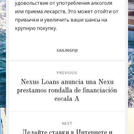
удовольствие от употребления алкоголя
или приема лекарств. Это может отойти от
привычки и увеличить ваши шансы на
крупную покупку.
CATEGORIES
SAILINGFIJI
Post
PREVIOUS
navigation
Previous
Nexus Loans anuncia una Nexu
post:
prestamos rondalla de financiación
escala A
NEXT
Next
Делайте ставки в Интернете и