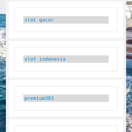
slot gacor
slot indonesia
premium303