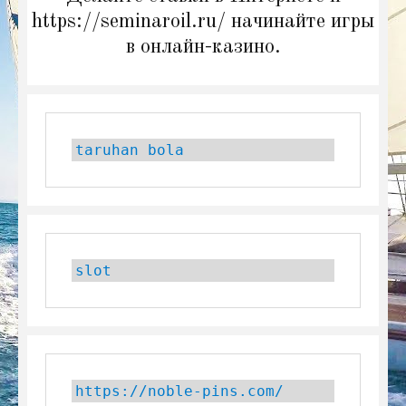
post:
https://seminaroil.ru/ начинайте игры
в онлайн-казино.
taruhan bola
slot
https://noble-pins.com/