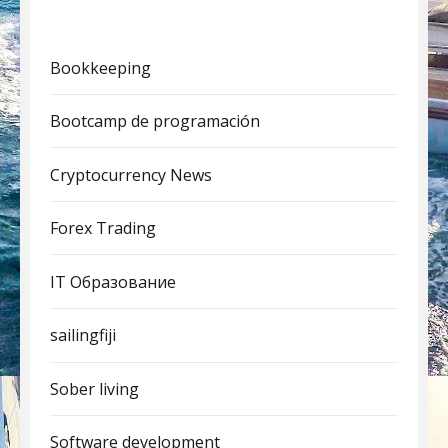
Bookkeeping
Bootcamp de programación
Cryptocurrency News
Forex Trading
IT Образование
sailingfiji
Sober living
Software development