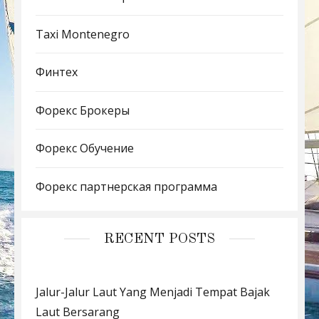
Taxi Montenegro
Финтех
Форекс Брокеры
Форекс Обучение
Форекс партнерская программа
RECENT POSTS
Jalur-Jalur Laut Yang Menjadi Tempat Bajak
Laut Bersarang