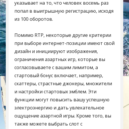
указывает на то, что человек восемь раз
попал в выигрышную регистрацию, исходя
из 100 оборотов.
Помимо RTP, некоторые другие критерии
при выборе интернет-позиции имеют свой
дизайн и инициируют изображения,
ограничения азартных игр, которые вы
согласовываете с вашим лимитом, а
стартовый бонус включает, например,
скаттеры, страстные джокеры, множители
и настройки стартовых эмблем. Эти
функции могут повысить вашу успешную
электроэнергию и дать увлекательное
ощущение азартной игры. Кроме того, вы
также можете выбрать слот с