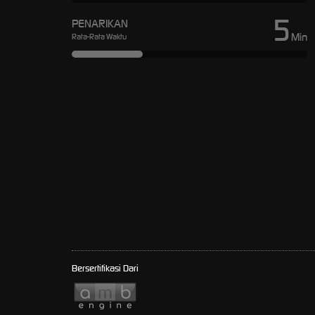
5
PENARIKAN
Min
Rata-Rata Waktu
Bersertifikasi Dari