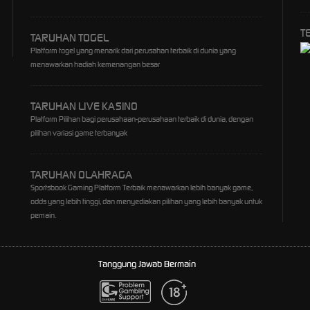
T
TARUHAN TOGEL
Platform togel yang menarik dari perusahan terbaik di dunia yang
menawarkan hadiah kemenangan besar
TARUHAN LIVE KASINO
Platform Pilihan bagi perusahaan-perusahaan terbaik di dunia, dengan
pilihan variasi game terbanyak
TARUHAN OLAHRAGA
Sportsbook Gaming Platform Terbaik menawarkan lebih banyak game,
odds yang lebih tinggi, dan menyediakan pilihan yang lebih banyak untuk
pemain.
Tanggung Jawab Bermain