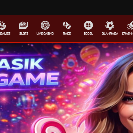
 GAMES
SLOTS
LIVE CASINO
RACE
TOGEL
OLAHRAGA
CRASH