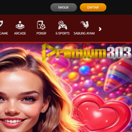
MASUK
DAFTAR
 GAME
ARCADE
POKER
E-SPORTS
SABUNG AYAM
PROMOSI