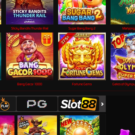
Sticky Bandits Thunder Rail
Sugar Bang Bang 2
Mahjong
Bang Gacor 1000
Fortune Gems
Gates of Olympu