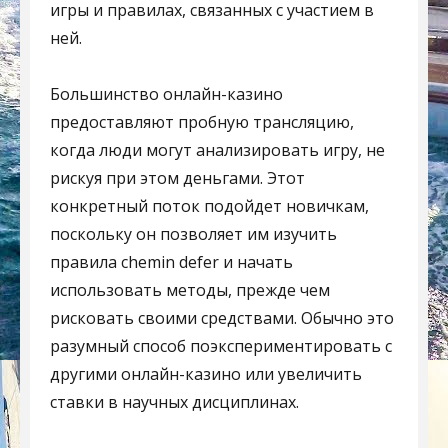
игры и правилах, связанных с участием в
ней.
Большинство онлайн-казино
предоставляют пробную трансляцию,
когда люди могут анализировать игру, не
рискуя при этом деньгами. Этот
конкретный поток подойдет новичкам,
поскольку он позволяет им изучить
правила chemin defer и начать
использовать методы, прежде чем
рисковать своими средствами. Обычно это
разумный способ поэкспериментировать с
другими онлайн-казино или увеличить
ставки в научных дисциплинах.