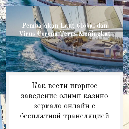
Pembajakan Laut Global dan
Virus Corona Terus Meningkat
MENU
Как вести игорное
заведение олимп казино
зеркало онлайн с
бесплатной трансляцией