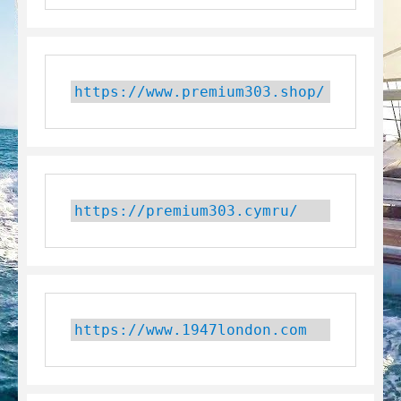
https://www.premium303.shop/
https://premium303.cymru/
https://www.1947london.com