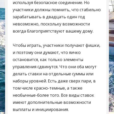
используя безопасное соединение. Но
участники должны помнить, что стабильно
зарабатывать в двадцать один год
невозможно, поскольку возможности
всегда благоприятствуют вашему дому.
Чтобы играть, участники получают фишки,
и поэтому они думают, что яичко
остановится, как только элементы
управления сдвинутся. Что они оба могут
делать ставки на отдельные суммы или
наборы уровней. Есть даже сверх пари, в
том числе красно-темные, а также
необычные-более того. Все виды ставок
имеют дополнительные возможности
выплаты и инициирования.