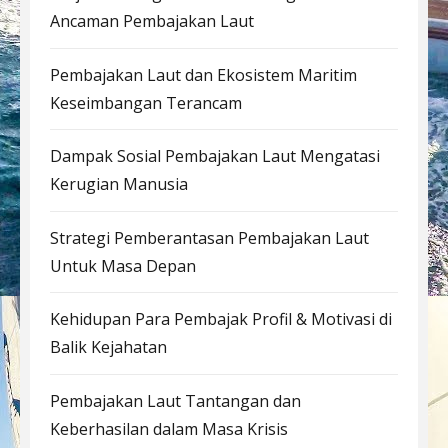
Ancaman Pembajakan Laut
Pembajakan Laut dan Ekosistem Maritim
Keseimbangan Terancam
Dampak Sosial Pembajakan Laut Mengatasi
Kerugian Manusia
Strategi Pemberantasan Pembajakan Laut
Untuk Masa Depan
Kehidupan Para Pembajak Profil & Motivasi di
Balik Kejahatan
Pembajakan Laut Tantangan dan
Keberhasilan dalam Masa Krisis