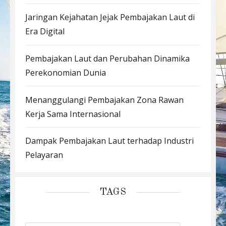
Jaringan Kejahatan Jejak Pembajakan Laut di
Era Digital
Pembajakan Laut dan Perubahan Dinamika
Perekonomian Dunia
Menanggulangi Pembajakan Zona Rawan
Kerja Sama Internasional
Dampak Pembajakan Laut terhadap Industri
Pelayaran
TAGS