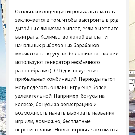
Основная концепция игровых автоматов
заключается в том, чтобы выстроить в ряд
дизайны с линиями выплат, если вы хотите
выиграть. Количество линий выплат и
начальных рыболовных барабанов
меняются по кругу, но большинство из них
используют генератор необычного
разнообразия (ГСЧ) для получения
прибыльных комбинаций. Периоды льгот
могут сделать онлайн-игру еще более
увлекательной. Например, бонусы на
колесах, бонусы за регистрацию и
возможность начать выбирать названия
игр или, возможно, бесплатные
переписывания. Новые игровые автоматы