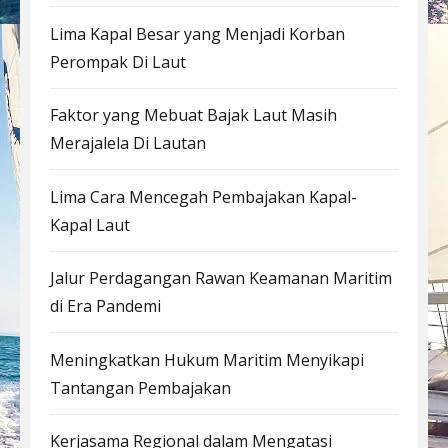
Lima Kapal Besar yang Menjadi Korban
Perompak Di Laut
Faktor yang Mebuat Bajak Laut Masih
Merajalela Di Lautan
Lima Cara Mencegah Pembajakan Kapal-
Kapal Laut
Jalur Perdagangan Rawan Keamanan Maritim
di Era Pandemi
Meningkatkan Hukum Maritim Menyikapi
Tantangan Pembajakan
Kerjasama Regional dalam Mengatasi