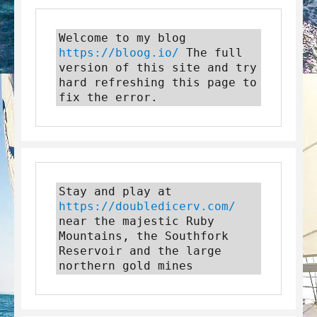
Welcome to my blog 
https://bloog.io/
 The full 
version of this site and try 
hard refreshing this page to 
fix the error.
Stay and play at 
https://doubledicerv.com/
near the majestic Ruby 
Mountains, the Southfork 
Reservoir and the large 
northern gold mines