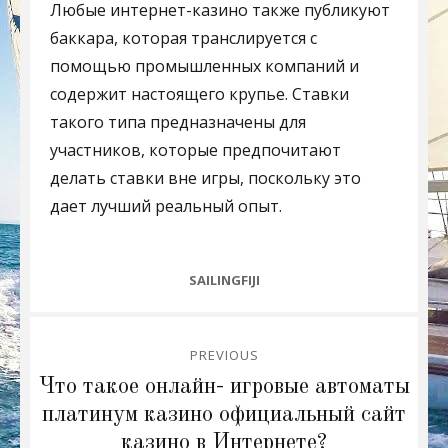
Любые интернет-казино также публикуют
баккара, которая транслируется с
помощью промышленных компаний и
содержит настоящего крупье. Ставки
такого типа предназначены для
участников, которые предпочитают
делать ставки вне игры, поскольку это
дает лучший реальный опыт.
CATEGORIES
SAILINGFIJI
Post
PREVIOUS
navigation
Previous
Что такое онлайн- игровые автоматы
post:
платинум казино официальный сайт
казино в Интернете?