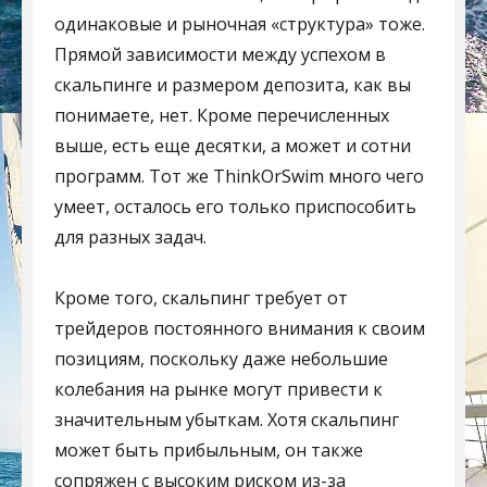
одинаковые и рыночная «структура» тоже.
Прямой зависимости между успехом в
скальпинге и размером депозита, как вы
понимаете, нет. Кроме перечисленных
выше, есть еще десятки, а может и сотни
программ. Тот же ThinkOrSwim много чего
умеет, осталось его только приспособить
для разных задач.
Кроме того, скальпинг требует от
трейдеров постоянного внимания к своим
позициям, поскольку даже небольшие
колебания на рынке могут привести к
значительным убыткам. Хотя скальпинг
может быть прибыльным, он также
сопряжен с высоким риском из-за