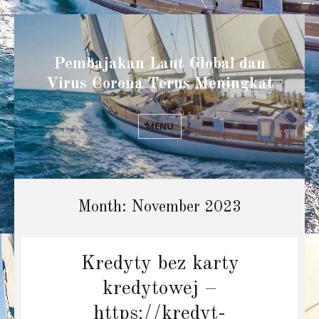
Pembajakan Laut Global dan
Virus Corona Terus Meningkat
MENU
Month:
November 2023
Kredyty bez karty
kredytowej –
https://kredyt-