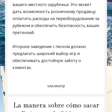
вашего местного зарубежья. Это может
дать возможность розничному продавцу
оплатить расходы на переоборудование за
рубежом и обеспечить безопасность ваших
претензий.
Игорное заведение с песком должно
предлагать широкий выбор игр и
обеспечивать достойную заботу о
клиентах.
CATEGORIES
SAILINGFIJI
La manera sobre cómo sacar