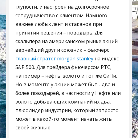
глупости, и настроен на долгосрочное
сотрудничество с клиентом. Намного
важнее любых лент и стаканов при
принятии решения – поводырь. Для
скальпера на американском рынке акций
вернейший друг и союзник – фьючерс
главный стратег morgan stanley
на индекс
S&P 500. Для трейдера фьючерсом РТС,
например – нефть, золото и тот же СиПи.
Но в моменте у акции может быть два и
более поводырей, в частности у Нефте или
золото добывающих компаний их два,
плюс лидер индустрии, который запросто
может в какой-то момент начать жить
своей жизнью.