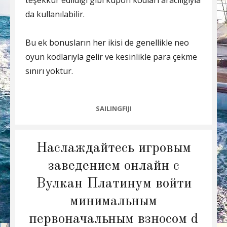
teşekkür edildiği gibi kupon kodları aracılığıyla
da kullanılabilir.
Bu ek bonusların her ikisi de genellikle neo
oyun kodlarıyla gelir ve kesinlikle para çekme
sınırı yoktur.
CATEGORIES
SAILINGFIJI
Наслаждайтесь игровым
заведением онлайн с
Вулкан Платинум войти
минимальным
первоначальным взносом d