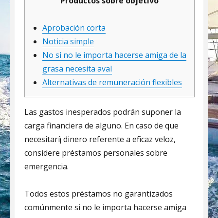
Productos sobre objetivo
Aprobación corta
Noticia simple
No si no le importa hacerse amiga de la
grasa necesita aval
Alternativas de remuneración flexibles
Las gastos inesperados podrán suponer la
carga financiera de alguno. En caso de que
necesitarí¡ dinero referente a eficaz veloz,
considere préstamos personales sobre
emergencia.
Todos estos préstamos no garantizados
comúnmente si no le importa hacerse amiga