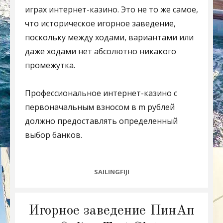
играх интернет-казино. Это не то же самое,
что историческое игорное заведение,
поскольку между ходами, вариантами или
даже ходами нет абсолютно никакого
промежутка.
Профессиональное интернет-казино с
первоначальным взносом в m рублей
должно предоставлять определенный
выбор банков.
CATEGORIES
SAILINGFIJI
Игорное заведение ПинАп