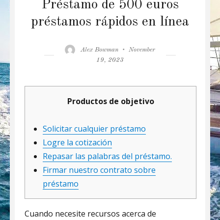
Préstamo de 500 euros
préstamos rápidos en línea
Author
Posted
Alex Bowman
November
on
19, 2023
Productos de objetivo
Solicitar cualquier préstamo
Logre la cotización
Repasar las palabras del préstamo.
Firmar nuestro contrato sobre
préstamo
Cuando necesite recursos acerca de