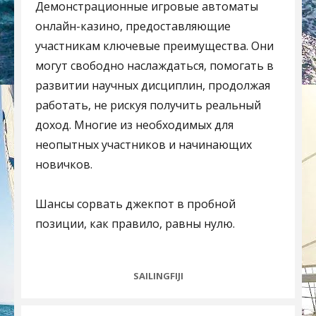
Демонстрационные игровые автоматы
онлайн-казино, предоставляющие
участникам ключевые преимущества. Они
могут свободно наслаждаться, помогать в
развитии научных дисциплин, продолжая
работать, не рискуя получить реальный
доход. Многие из необходимых для
неопытных участников и начинающих
новичков.
Шансы сорвать джекпот в пробной
позиции, как правило, равны нулю.
CATEGORIES
SAILINGFIJI