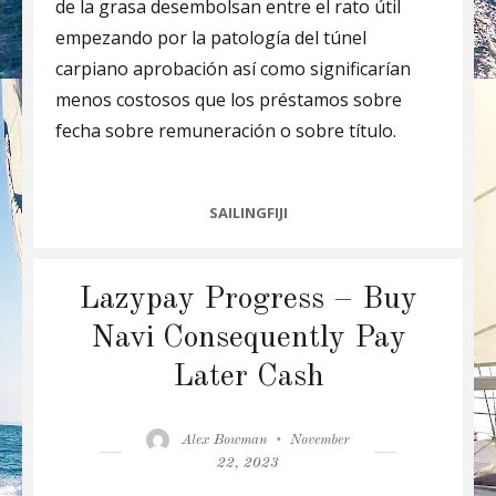
de la grasa desembolsan entre el rato útil
empezando por la patologí­a del túnel
carpiano aprobación así­ como significarían
menos costosos que los préstamos sobre
fecha sobre remuneración o sobre título.
CATEGORIES
SAILINGFIJI
Lazypay Progress – Buy
Navi Consequently Pay
Later Cash
Author
Posted
Alex Bowman
November
on
22, 2023