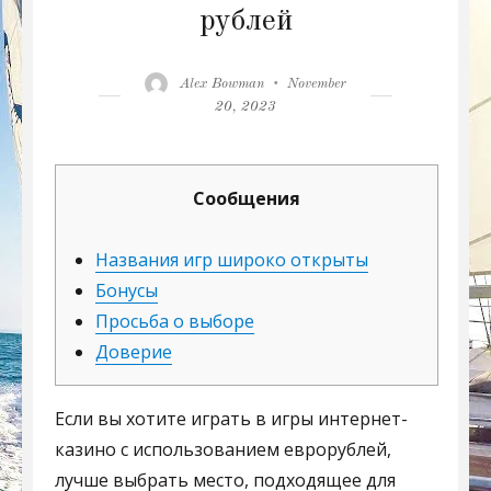
рублей
Author
Posted
Alex Bowman
November
on
20, 2023
Сообщения
Названия игр широко открыты
Бонусы
Просьба о выборе
Доверие
Если вы хотите играть в игры интернет-
казино с использованием еврорублей,
лучше выбрать место, подходящее для