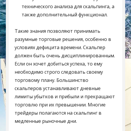
технического анализа для скальпинга, а
также дополнительный функционал.
Такие знания позволяют принимать
разумные торговые решения, особенно в
условиях дефицита времени. Скальпер
должен быть очень дисциплинированным.
Если он хочет добиться успеха, то ему
необходимо строго следовать своему
торговому плану. Большинство
скальперов устанавливают дневные
лимиты убытков и прибыли и прекращают
торговлю при их превышении. Многие
трейдеры полагаются на скальпинг в
медленные рыночные дни.