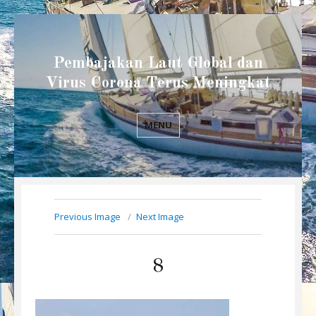
Pembajakan Laut Global dan
Virus Corona Terus Meningkat
MENU
Previous Image
Next Image
8