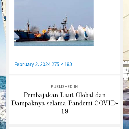
Posted
Full
February 2, 2024
275 × 183
on
size
Post
PUBLISHED IN
navigation
Pembajakan Laut Global dan
Dampaknya selama Pandemi COVID-
19