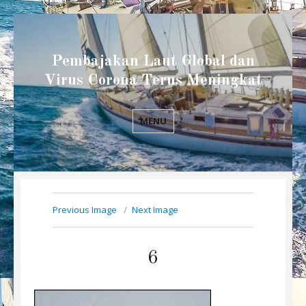
Pembajakan Laut Global dan
Virus Corona Terus Meningkat
MENU
Previous Image
Next Image
6