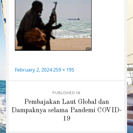
Posted
Full
February 2, 2024
259 × 195
on
size
Post
PUBLISHED IN
navigation
Pembajakan Laut Global dan
Dampaknya selama Pandemi COVID-
19