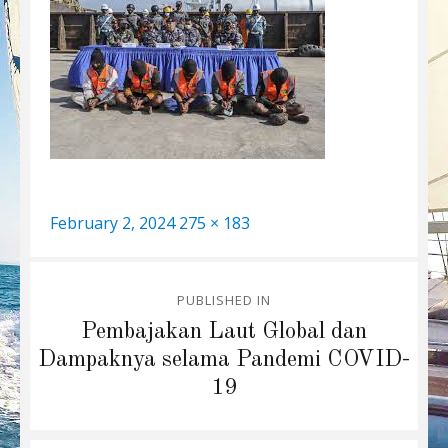
Posted
Full
February 2, 2024
275 × 183
on
size
Post
PUBLISHED IN
navigation
Pembajakan Laut Global dan
Dampaknya selama Pandemi COVID-
19