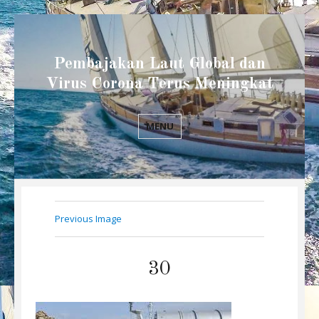
Pembajakan Laut Global dan
Virus Corona Terus Meningkat
MENU
Previous Image
30