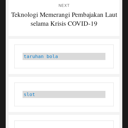
NEXT
Teknologi Memerangi Pembajakan Laut
Next
post:
selama Krisis COVID-19
taruhan bola
slot