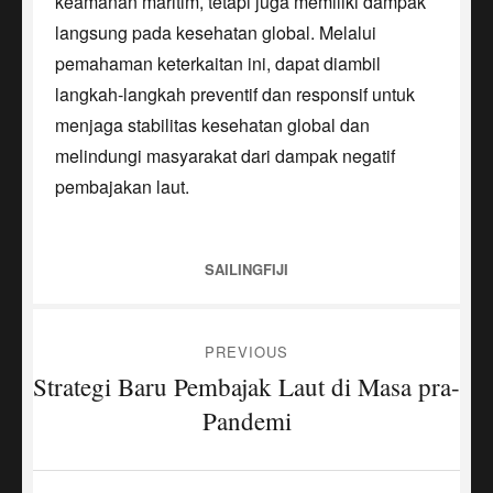
keamanan maritim, tetapi juga memiliki dampak
langsung pada kesehatan global. Melalui
pemahaman keterkaitan ini, dapat diambil
langkah-langkah preventif dan responsif untuk
menjaga stabilitas kesehatan global dan
melindungi masyarakat dari dampak negatif
pembajakan laut.
CATEGORIES
SAILINGFIJI
Post
PREVIOUS
navigation
Strategi Baru Pembajak Laut di Masa pra-
Previous
post:
Pandemi