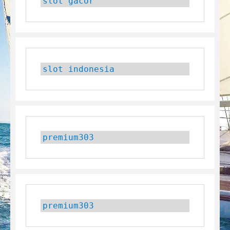
slot gacor
slot indonesia
premium303
premium303