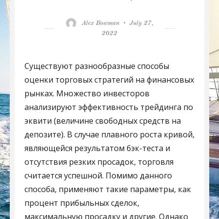
Author
Posted
Alex Bowman
July 27,
on
2022
Существуют разнообразные способы
оценки торговых стратегий на финансовых
рынках. Множество инвесторов
анализируют эффективность трейдинга по
эквити (величине свободных средств на
депозите). В случае плавного роста кривой,
являющейся результатом бэк-теста и
отсутствия резких просадок, торговля
считается успешной. Помимо данного
способа, применяют такие параметры, как
процент прибыльных сделок,
максимальную просадку и другие. Однако