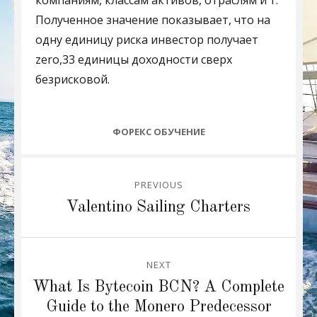
Полученное значение показывает, что на
одну единицу риска инвестор получает
zero,33 единицы доходности сверх
безрисковой.
CATEGORIES
ФОРЕКС ОБУЧЕНИЕ
Post
PREVIOUS
navigation
Previous
Valentino Sailing Charters
post:
NEXT
Next
What Is Bytecoin BCN? A Complete
post:
Guide to the Monero Predecessor