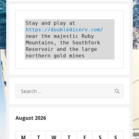
Stay and play at 
https://doubledicerv.com/
near the majestic Ruby 
Mountains, the Southfork 
Reservoir and the large 
northern gold mines
SEARC
Search
for:
August 2026
M
T
W
T
F
S
S