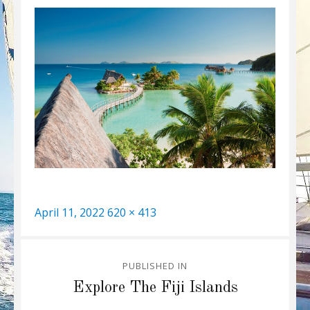
Posted
Full
April 11, 2022
620 × 413
on
size
Post
PUBLISHED IN
navigation
Explore The Fiji Islands