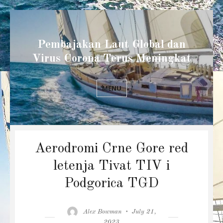
Pembajakan Laut Global dan
Virus Corona Terus Meningkat
MENU
Aerodromi Crne Gore red
letenja Tivat TIV i
Podgorica TGD
Author
Posted
Alex Bowman
July 21,
on
2023