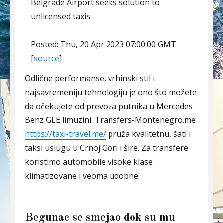
Belgrade Airport seeks solution to
unlicensed taxis.
Posted: Thu, 20 Apr 2023 07:00:00 GMT
[
source
]
Odlične performanse, vrhinski stil i
najsavremeniju tehnologiju je ono što možete
da očekujete od prevoza putnika u Mercedes
Benz GLE limuzini. Transfers-Montenegro.me
https://taxi-travel.me/
pruža kvalitetnu, šatl i
taksi uslugu u Crnoj Gori i šire. Za transfere
koristimo automobile visoke klase
klimatizovane i veoma udobne.
Begunac se smejao dok su mu