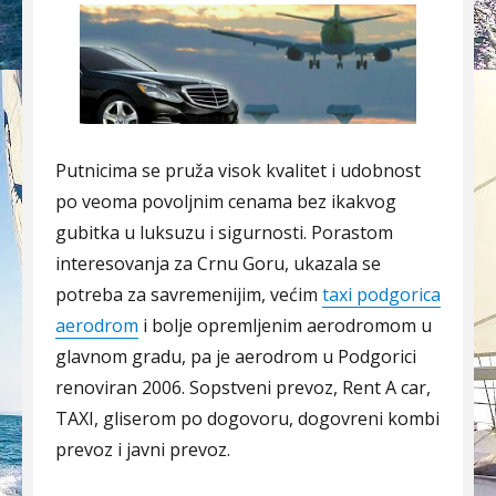
Putnicima se pruža visok kvalitet i udobnost
po veoma povoljnim cenama bez ikakvog
gubitka u luksuzu i sigurnosti. Porastom
interesovanja za Crnu Goru, ukazala se
potreba za savremenijim, većim
taxi podgorica
aerodrom
i bolje opremljenim aerodromom u
glavnom gradu, pa je aerodrom u Podgorici
renoviran 2006. Sopstveni prevoz, Rent A car,
TAXI, gliserom po dogovoru, dogovreni kombi
prevoz i javni prevoz.