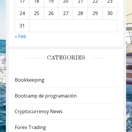
17
18
19
20
21
22
23
24
25
26
27
28
29
30
31
« Feb
CATEGORIES
Bookkeeping
Bootcamp de programación
Cryptocurrency News
Forex Trading