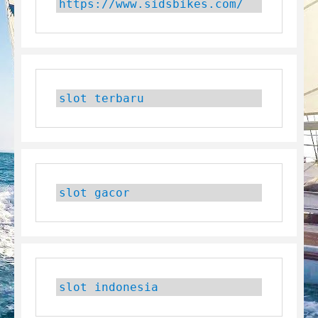
https://www.sidsbikes.com/
slot terbaru
slot gacor
slot indonesia