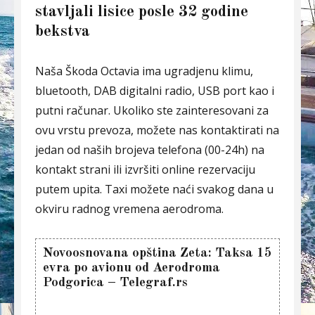
stavljali lisice posle 32 godine
bekstva
Naša Škoda Octavia ima ugradjenu klimu,
bluetooth, DAB digitalni radio, USB port kao i
putni računar. Ukoliko ste zainteresovani za
ovu vrstu prevoza, možete nas kontaktirati na
jedan od naših brojeva telefona (00-24h) na
kontakt strani ili izvršiti online rezervaciju
putem upita. Taxi možete naći svakog dana u
okviru radnog vremena aerodroma.
Novoosnovana opština Zeta: Taksa 15
evra po avionu od Aerodroma
Podgorica – Telegraf.rs