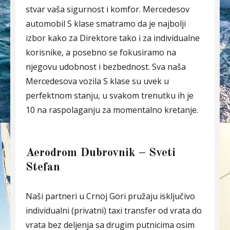
stvar vaša sigurnost i komfor. Mercedesov
automobil S klase smatramo da je najbolji
izbor kako za Direktore tako i za individualne
korisnike, a posebno se fokusiramo na
njegovu udobnost i bezbednost. Sva naša
Mercedesova vozila S klase su uvek u
perfektnom stanju, u svakom trenutku ih je
10 na raspolaganju za momentalno kretanje.
Aerodrom Dubrovnik – Sveti
Stefan
Naši partneri u Crnoj Gori pružaju isključivo
individualni (privatni) taxi transfer od vrata do
vrata bez deljenja sa drugim putnicima osim