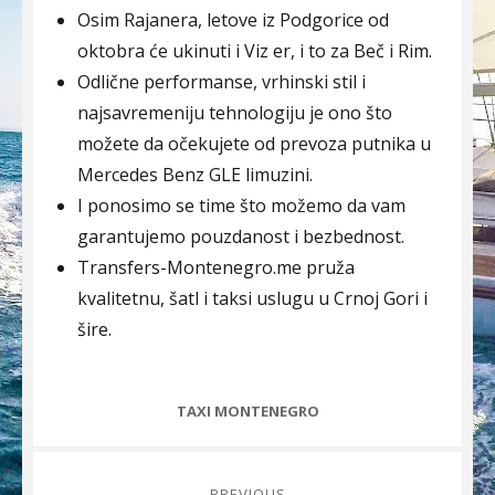
Osim Rajanera, letove iz Podgorice od
oktobra će ukinuti i Viz er, i to za Beč i Rim.
Odlične performanse, vrhinski stil i
najsavremeniju tehnologiju je ono što
možete da očekujete od prevoza putnika u
Mercedes Benz GLE limuzini.
I ponosimo se time što možemo da vam
garantujemo pouzdanost i bezbednost.
Transfers-Montenegro.me pruža
kvalitetnu, šatl i taksi uslugu u Crnoj Gori i
šire.
CATEGORIES
TAXI MONTENEGRO
Post
PREVIOUS