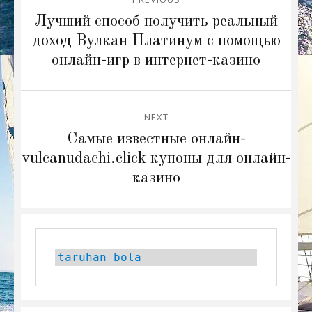
navigation
Previous
Лучший способ получить реальный
post:
доход Вулкан Платинум с помощью
онлайн-игр в интернет-казино
NEXT
Next
Самые известные онлайн-
post:
vulcanudachi.click купоны для онлайн-
казино
taruhan bola