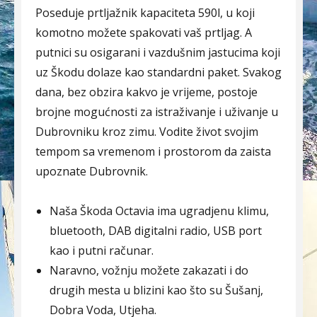
Poseduje prtljažnik kapaciteta 590l, u koji
komotno možete spakovati vaš prtljag. A
putnici su osigarani i vazdušnim jastucima koji
uz Škodu dolaze kao standardni paket. Svakog
dana, bez obzira kakvo je vrijeme, postoje
brojne mogućnosti za istraživanje i uživanje u
Dubrovniku kroz zimu. Vodite život svojim
tempom sa vremenom i prostorom da zaista
upoznate Dubrovnik.
Naša Škoda Octavia ima ugradjenu klimu,
bluetooth, DAB digitalni radio, USB port
kao i putni računar.
Naravno, vožnju možete zakazati i do
drugih mesta u blizini kao što su Šušanj,
Dobra Voda, Utjeha.