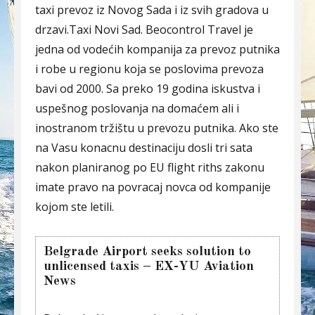
taxi prevoz iz Novog Sada i iz svih gradova u
drzavi.Taxi Novi Sad. Beocontrol Travel je
jedna od vodećih kompanija za prevoz putnika
i robe u regionu koja se poslovima prevoza
bavi od 2000. Sa preko 19 godina iskustva i
uspešnog poslovanja na domaćem ali i
inostranom tržištu u prevozu putnika. Ako ste
na Vasu konacnu destinaciju dosli tri sata
nakon planiranog po EU flight riths zakonu
imate pravo na povracaj novca od kompanije
kojom ste letili.
Belgrade Airport seeks solution to
unlicensed taxis – EX-YU Aviation
News