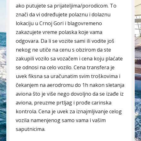
ako putujete sa prijateljima/porodicom. To
znači da vi određujete polaznu i dolaznu
lokaciju u Crnoj Gori i blagovremeno
zakazujete vreme polaska koje vama
odgovara. Da li se vozite sami ili vodite još
nekog ne utiče na cenu s obzirom da ste
zakupili vozilo sa vozačem i cena koju plaćate
se odnosi na celo vozilo. Cena transfera je
uvek fiksna sa uračunatim svim troškovima i
čekanjem na aerodromu do 1h nakon sletanja
aviona što je više nego dovoljno da se izađe iz
aviona, preuzme prtljag i prođe carinska
kontrola. Cena je uvek za iznajmljivanje celog
vozila namenjenog samo vama i vašim
saputnicima.