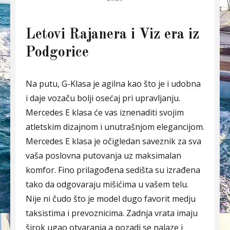
Letovi Rajanera i Viz era iz
Podgorice
Na putu, G-Klasa je agilna kao što je i udobna
i daje vozaču bolji osećaj pri upravljanju.
Mercedes E klasa će vas iznenaditi svojim
atletskim dizajnom i unutrašnjom elegancijom.
Mercedes E klasa je očigledan saveznik za sva
vaša poslovna putovanja uz maksimalan
komfor. Fino prilagođena sedišta su izrađena
tako da odgovaraju mišićima u vašem telu.
Nije ni čudo što je model dugo favorit medju
taksistima i prevoznicima. Zadnja vrata imaju
širok ugao otvaranja a pozadi se nalaze i