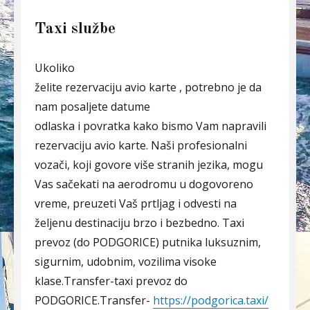
Taxi službe
Ukoliko
želite rezervaciju avio karte , potrebno je da
nam posaljete datume
odlaska i povratka kako bismo Vam napravili
rezervaciju avio karte. Naši profesionalni
vozači, koji govore više stranih jezika, mogu
Vas sačekati na aerodromu u dogovoreno
vreme, preuzeti Vaš prtljag i odvesti na
željenu destinaciju brzo i bezbedno. Taxi
prevoz (do PODGORICE) putnika luksuznim,
sigurnim, udobnim, vozilima visoke
klase.Transfer-taxi prevoz do
PODGORICE.Transfer-
https://podgorica.taxi/