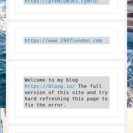
https://premium303.cymru/
https://www.1947london.com
Welcome to my blog 
https://bloog.io/
 The full 
version of this site and try 
hard refreshing this page to 
fix the error.