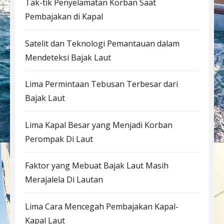
Tak-tik Penyelamatan Korban Saat
Pembajakan di Kapal
Satelit dan Teknologi Pemantauan dalam
Mendeteksi Bajak Laut
Lima Permintaan Tebusan Terbesar dari
Bajak Laut
Lima Kapal Besar yang Menjadi Korban
Perompak Di Laut
Faktor yang Mebuat Bajak Laut Masih
Merajalela Di Lautan
Lima Cara Mencegah Pembajakan Kapal-
Kapal Laut