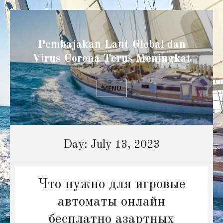
Pembajakan Laut Global dan
Virus Corona Terus Meningkat
MENU
Day:
July 13, 2023
Что нужно для игровые
автоматы онлайн
бесплатно азартных