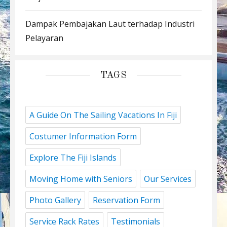
Dampak Pembajakan Laut terhadap Industri
Pelayaran
TAGS
A Guide On The Sailing Vacations In Fiji
Costumer Information Form
Explore The Fiji Islands
Moving Home with Seniors
Our Services
Photo Gallery
Reservation Form
Service Rack Rates
Testimonials