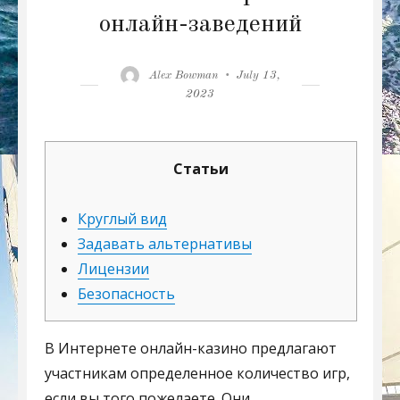
онлайн-заведений
Author
Posted
Alex Bowman
July 13,
on
2023
Статьи
Круглый вид
Задавать альтернативы
Лицензии
Безопасность
В Интернете онлайн-казино предлагают
участникам определенное количество игр,
если вы того пожелаете. Они